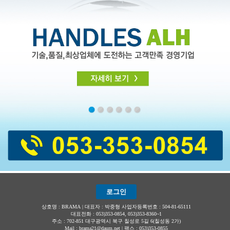
로그인
상호명 : BRAMA | 대표자 : 박중형 사업자등록번호 : 504-81-65111
대표전화 : 053)353-0854, 053)353-8360~1
주소 : 702-851 대구광역시 북구 칠성로 5길 6(칠성동 2가)
Mail : brama21@daum.net | 팩스 : 053)353-0855