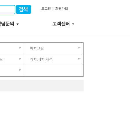
로그인
|
회원가입
상담문의
고객센터
>
>
아치그립
>
>
프
캐치,래치,자석
>