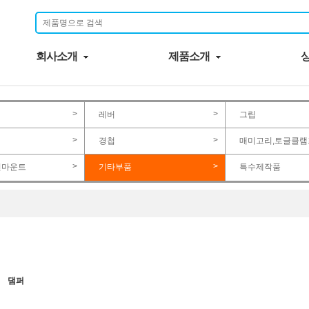
회사소개
제품소개
>
>
레버
그립
>
>
경첩
매미고리,토글클램
>
>
진마운트
기타부품
특수제작품
댐퍼