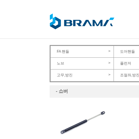
>
FA 핸들
도어핸들
>
노브
플런저
>
고무,방진
조절좌,방
- 쇼버