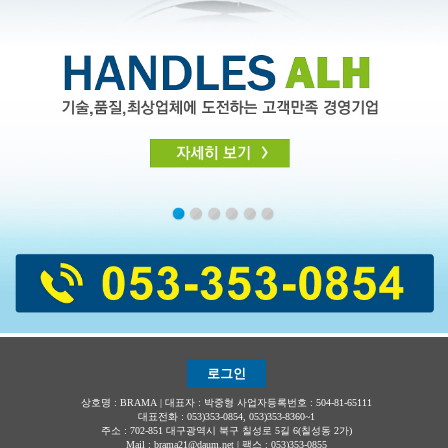
로그인
상호명 : BRAMA | 대표자 : 박중형 사업자등록번호 : 504-81-65111
대표전화 : 053)353-0854, 053)353-8360~1
주소 : 702-851 대구광역시 북구 칠성로 5길 6(칠성동 2가)
Mail : brama21@daum.net | 팩스 : 053)353-0855