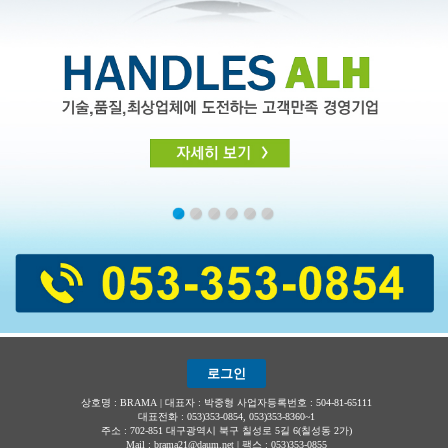
로그인
상호명 : BRAMA | 대표자 : 박중형 사업자등록번호 : 504-81-65111
대표전화 : 053)353-0854, 053)353-8360~1
주소 : 702-851 대구광역시 북구 칠성로 5길 6(칠성동 2가)
Mail : brama21@daum.net | 팩스 : 053)353-0855